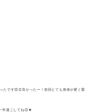
たです😍👏良かったー！前回とても身体が硬く緊
年過ごしてね😌🍀