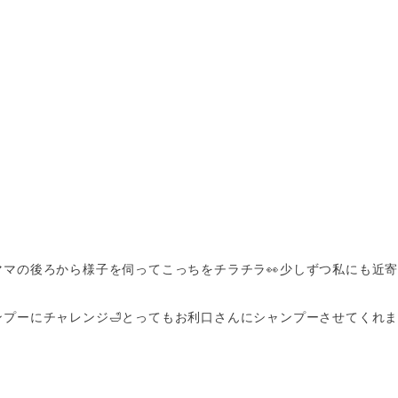
ママの後ろから様子を伺ってこっちをチラチラ👀少しずつ私にも近
プーにチャレンジ🛁とってもお利口さんにシャンプーさせてくれまし