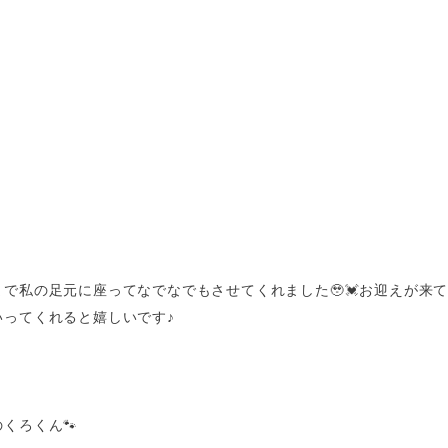
で私の足元に座ってなでなでもさせてくれました🥹💓お迎えが来
いってくれると嬉しいです♪
くろくん🐾