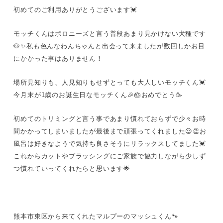
初めてのご利用ありがとうございます💓
モッチくんはボロニーズと言う普段あまり見かけない犬種です
🐶✨私も色んなわんちゃんと出会って来ましたが数回しかお目
にかかった事はありません！
場所見知りも、人見知りもせずとっても大人しいモッチくん💓
今月末が1歳のお誕生日なモッチくん🎉🎂おめでとう🥳
初めてのトリミングと言う事であまり慣れておらずで少々お時
間かかってしまいましたが最後まで頑張ってくれました😌👏お
風呂は好きなようで気持ち良さそうにリラックスしてました💓
これからカットやブラッシングにご家族で協力しながら少しず
つ慣れていってくれたらと思います🌟
熊本市東区から来てくれたマルプーのマッシュくん🐾